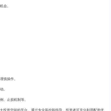
场机会。
。
需谨慎操作。
活动。
比例、止损机制等。
大投资空间的平台。通过专业风控和指导，投资者可充分利用配资优