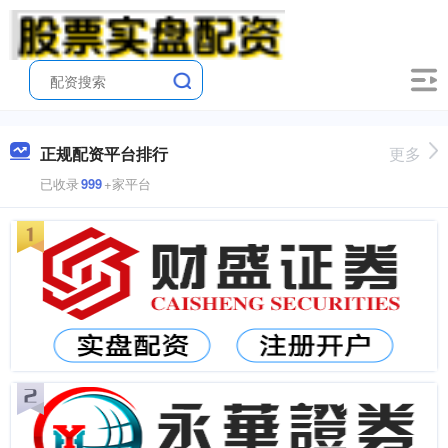
正规配资平台排行
更多
已收录
999
+家平台