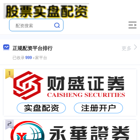
正规配资平台排行
更多
已收录
999
+家平台