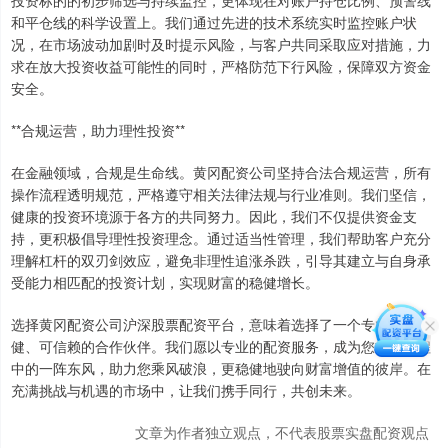
投资标的的初步筛选与持续监控，更体现在对账户持仓比例、预警线
和平仓线的科学设置上。我们通过先进的技术系统实时监控账户状
况，在市场波动加剧时及时提示风险，与客户共同采取应对措施，力
求在放大投资收益可能性的同时，严格防范下行风险，保障双方资金
安全。
**合规运营，助力理性投资**
在金融领域，合规是生命线。黄冈配资公司坚持合法合规运营，所有
操作流程透明规范，严格遵守相关法律法规与行业准则。我们坚信，
健康的投资环境源于各方的共同努力。因此，我们不仅提供资金支
持，更积极倡导理性投资理念。通过适当性管理，我们帮助客户充分
理解杠杆的双刃剑效应，避免非理性追涨杀跌，引导其建立与自身承
受能力相匹配的投资计划，实现财富的稳健增长。
选择黄冈配资公司沪深股票配资平台，意味着选择了一个专业、稳
健、可信赖的合作伙伴。我们愿以专业的配资服务，成为您投资航程
中的一阵东风，助力您乘风破浪，更稳健地驶向财富增值的彼岸。在
充满挑战与机遇的市场中，让我们携手同行，共创未来。
文章为作者独立观点，不代表股票实盘配资观点