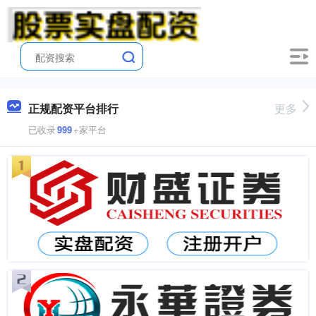
正规配资平台排行
更多
已收录
999
+家平台