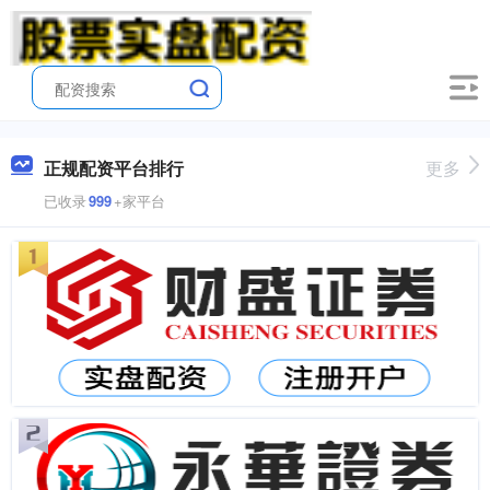
正规配资平台排行
更多
已收录
999
+家平台