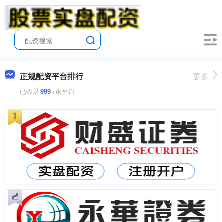
正规配资平台排行
更多
已收录
999
+家平台