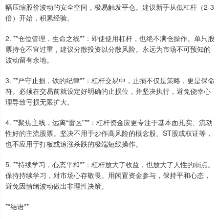
幅压缩股价波动的安全空间，极易触发平仓。建议新手从低杠杆（2-3
倍）开始，积累经验。
2. **仓位管理，生命之线**：即使使用杠杆，也绝不满仓操作。单只股
票持仓不宜过重，建议分散投资以分散风险。永远为市场不可预知的
波动留有余地。
3. **严守止损，铁的纪律**：杠杆交易中，止损不仅是策略，更是保命
符。必须在交易前就设定好明确的止损位，并坚决执行，避免侥幸心
理导致亏损无限扩大。
4. **聚焦主线，远离“雷区”**：杠杆资金应更专注于基本面扎实、流动
性好的主流股票。坚决不用于炒作高风险的概念股、ST股或权证等，
也不应用于打板或追涨杀跌的极端短线操作。
5. **持续学习，心态平和**：杠杆放大了收益，也放大了人性的弱点。
保持持续学习，对市场心存敬畏。用闲置资金参与，保持平和心态，
避免因情绪波动做出非理性决策。
**结语**