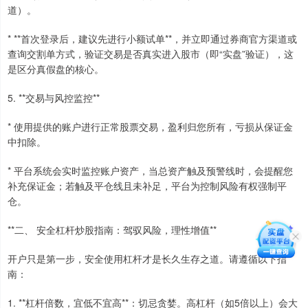
道）。
* **首次登录后，建议先进行小额试单**，并立即通过券商官方渠道或
查询交割单方式，验证交易是否真实进入股市（即“实盘”验证），这
是区分真假盘的核心。
5. **交易与风控监控**
* 使用提供的账户进行正常股票交易，盈利归您所有，亏损从保证金
中扣除。
* 平台系统会实时监控账户资产，当总资产触及预警线时，会提醒您
补充保证金；若触及平仓线且未补足，平台为控制风险有权强制平
仓。
**二、 安全杠杆炒股指南：驾驭风险，理性增值**
开户只是第一步，安全使用杠杆才是长久生存之道。请遵循以下指
南：
1. **杠杆倍数，宜低不宜高**：切忌贪婪。高杠杆（如5倍以上）会大