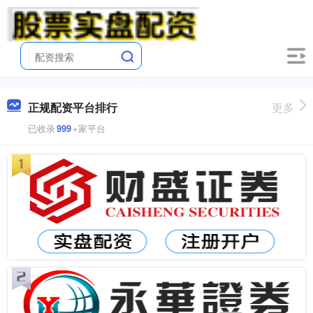
正规配资平台排行
更多
已收录
999
+家平台